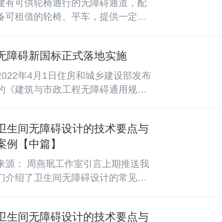
建有可供轮椅通行的无障碍通道，配
备可租借的轮椅、平车，提供一定比
例的现场号源……国家卫生健康委办
公厅、中国残联办公厅近日印发《关
无障碍新国标正式落地实施
于开展残疾人友好医疗机构建设的意
见》，要求更多医疗机构完善无障碍
2022年4月1日住房和城乡建设部发布
环境建设，切实改善残疾人就医体
的《建筑与市政工程无障碍通用规
验。意见明确，医疗机构要设置符合
范》（以下简称《通用规范》）正式
标准的无障碍标识、无障碍停车位
落地实施，该标准为强制性工程建设
（含残疾人机动轮椅车），设立低位
卫生间无障碍设计的技术要点与
规范，全部条文必须严格执行，将对
服务窗口，设置无障碍卫生间。挂
案例【中篇】
促进无障碍环境建设高质量发展、提
号、叫号、缴费等自助公共服务终端
升城乡无障碍环境建设水平、方便全
来源： 周燕珉工作室引言上期推送我
设备，具备语音、...
体社会成员参与社会生活具有重要意
们介绍了卫生间无障碍设计的常见认
义。《通用规范》以保障无障碍设施
识误区、国际经验借鉴以及卫生间的
建设的安全性、便利性、系统性为主
分类和无障碍设计原则，本期将着重
要目的，对无障碍通行、服务、信息
卫生间无障碍设计的技术要点与
探讨卫生间无障碍设计的技术要点。